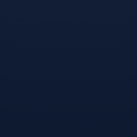
与竞猜能力，享受这一切带来的速度与刺激。
http://tw-api-
本文地址：
jiuyou.com/zhongguolanqiu/9.html
九游官网为九游游戏官方唯一入口，资源安全
版权声明：
可靠，操作便捷。正版内容丰富，在 ninegame 平台畅享
指尖乐趣与多彩互动娱乐，尽情沉浸快乐时光。
相关文章
九游APP官网-麦克沃伊决赛
九游娱乐APP-陈芋汐女子10