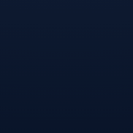
压线胜出惊险夺冠，麦克沃伊
米跳台决赛夺冠瞬间，陈芋汐
游泳
10米跳台摘银多少分
九游(jiuyou)官方网站-贾瓦迪
九游(jiuyou)官方网站-芬兰男
高水平输出令人侧目，瓦贾尼
篮在欧洲锦标赛中表现出色，
迪斯
夺取宝贵奖牌
九游（jiuyou.com）游戏-火
九游9游-澳大利亚橄榄球的全
箭新援适应迅速主帅大加赞
球扩展加速，赛事影响力大幅
赏，火箭引援新三巨头消息
提升，澳大利亚英式橄榄球联
赛
九游娱乐(jiuyou)官网-法国新
九游官网下载电脑版-杰克·阿